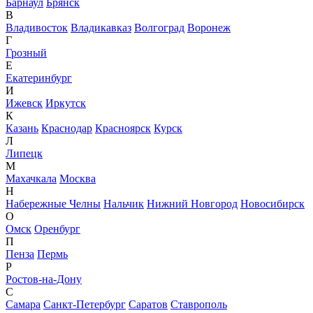
Барнаул
Брянск
В
Владивосток
Владикавказ
Волгоград
Воронеж
Г
Грозный
Е
Екатеринбург
И
Ижевск
Иркутск
К
Казань
Краснодар
Красноярск
Курск
Л
Липецк
М
Махачкала
Москва
Н
Набережные Челны
Нальчик
Нижний Новгород
Новосибирск
О
Омск
Оренбург
П
Пенза
Пермь
Р
Ростов-на-Дону
С
Самара
Санкт-Петербург
Саратов
Ставрополь