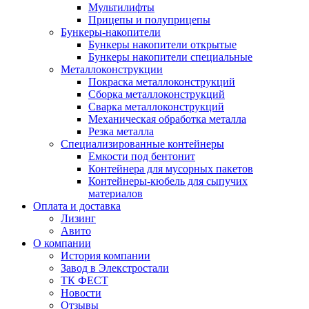
Мультилифты
Прицепы и полуприцепы
Бункеры-накопители
Бункеры накопители открытые
Бункеры накопители специальные
Металлоконструкции
Покраска металлоконструкций
Сборка металлоконструкций
Сварка металлоконструкций
Механическая обработка металла
Резка металла
Специализированные контейнеры
Емкости под бентонит
Контейнера для мусорных пакетов
Контейнеры-кюбель для сыпучих
материалов
Оплата и доставка
Лизинг
Авито
О компании
История компании
Завод в Элекстростали
ТК ФЕСТ
Новости
Отзывы