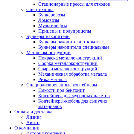
Стационарные прессы для отходов
Спецтехника
Бункеровозы
Ломовозы
Мультилифты
Прицепы и полуприцепы
Бункеры-накопители
Бункеры накопители открытые
Бункеры накопители специальные
Металлоконструкции
Покраска металлоконструкций
Сборка металлоконструкций
Сварка металлоконструкций
Механическая обработка металла
Резка металла
Специализированные контейнеры
Емкости под бентонит
Контейнера для мусорных пакетов
Контейнеры-кюбель для сыпучих
материалов
Оплата и доставка
Лизинг
Авито
О компании
История компании