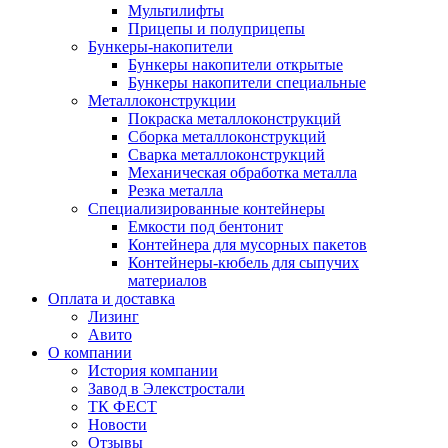
Мультилифты
Прицепы и полуприцепы
Бункеры-накопители
Бункеры накопители открытые
Бункеры накопители специальные
Металлоконструкции
Покраска металлоконструкций
Сборка металлоконструкций
Сварка металлоконструкций
Механическая обработка металла
Резка металла
Специализированные контейнеры
Емкости под бентонит
Контейнера для мусорных пакетов
Контейнеры-кюбель для сыпучих
материалов
Оплата и доставка
Лизинг
Авито
О компании
История компании
Завод в Элекстростали
ТК ФЕСТ
Новости
Отзывы