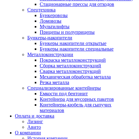
Стационарные прессы для отходов
Спецтехника
Бункеровозы
Ломовозы
Мультилифты
Прицепы и полуприцепы
Бункеры-накопители
Бункеры накопители открытые
Бункеры накопители специальные
Металлоконструкции
Покраска металлоконструкций
Сборка металлоконструкций
Сварка металлоконструкций
Механическая обработка металла
Резка металла
Специализированные контейнеры
Емкости под бентонит
Контейнера для мусорных пакетов
Контейнеры-кюбель для сыпучих
материалов
Оплата и доставка
Лизинг
Авито
О компании
История компании